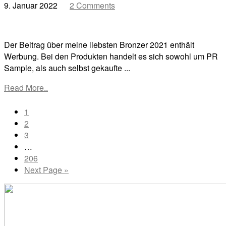
9. Januar 2022
2 Comments
Der Beitrag über meine liebsten Bronzer 2021 enthält
Werbung. Bei den Produkten handelt es sich sowohl um PR
Sample, als auch selbst gekaufte ...
Read More..
Go
1
to
Go
2
page
to
Go
3
page
to
Interim
…
page
pages
Go
206
omitted
to
Go
Next Page »
page
to
Primary
Sidebar