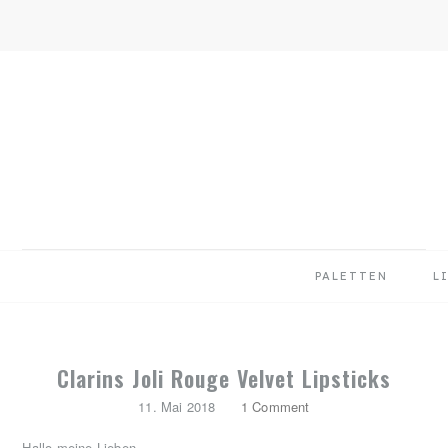
Skip
Skip
Skip
to
to
to
primary
main
primary
navigation
content
sidebar
PALETTEN
L
Clarins Joli Rouge Velvet Lipsticks
11. Mai 2018
1 Comment
Hallo meine Lieben,