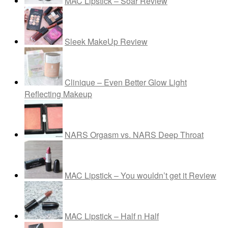
MAC Lipstick – Soar Review
Sleek MakeUp Review
Clinique – Even Better Glow Light
Reflecting Makeup
NARS Orgasm vs. NARS Deep Throat
MAC Lipstick – You wouldn’t get it Review
MAC Lipstick – Half n Half