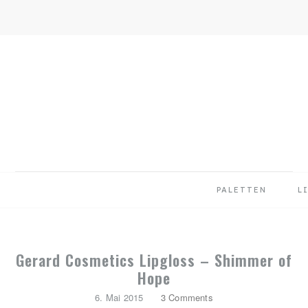
Skip
Skip
Skip
to
to
to
primary
main
primary
navigation
content
sidebar
PALETTEN
L
Gerard Cosmetics Lipgloss – Shimmer of
Hope
6. Mai 2015
3 Comments