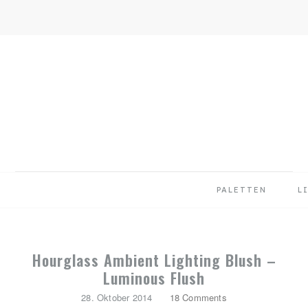
Skip
Skip
Skip
to
to
to
primary
main
primary
navigation
content
sidebar
PALETTEN
L
Hourglass Ambient Lighting Blush –
Luminous Flush
28. Oktober 2014
18 Comments