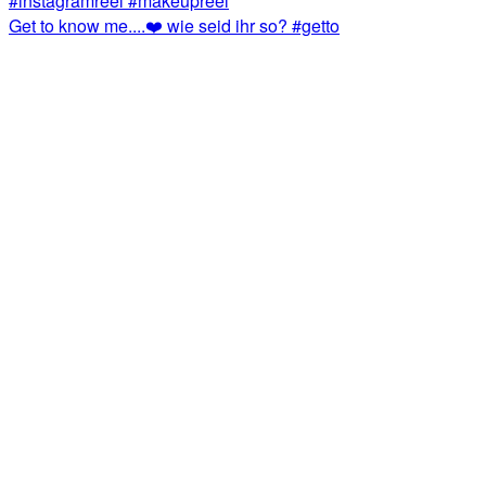
Get to know me....❤️ wie seid ihr so? #getto