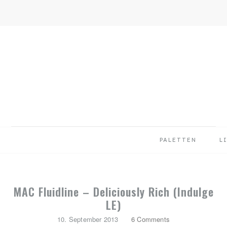
Skip
Skip
Skip
to
to
to
primary
main
primary
navigation
content
sidebar
PALETTEN
L
MAC Fluidline – Deliciously Rich (Indulge
LE)
10. September 2013
6 Comments