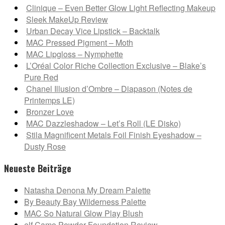
Clinique – Even Better Glow Light Reflecting Makeup
Sleek MakeUp Review
Urban Decay Vice Lipstick – Backtalk
MAC Pressed Pigment – Moth
MAC Lipgloss – Nymphette
L’Oréal Color Riche Collection Exclusive – Blake’s
Pure Red
Chanel Illusion d’Ombre – Diapason (Notes de
Printemps LE)
Bronzer Love
MAC Dazzleshadow – Let’s Roll (LE Disko)
Stila Magnificent Metals Foil Finish Eyeshadow –
Dusty Rose
Neueste Beiträge
Natasha Denona My Dream Palette
By Beauty Bay Wilderness Palette
MAC So Natural Glow Play Blush
elf Camo Powder Foundation Review