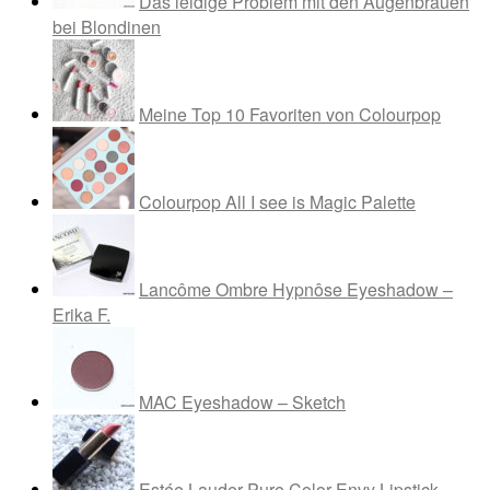
Das leidige Problem mit den Augenbrauen
bei Blondinen
Meine Top 10 Favoriten von Colourpop
Colourpop All I see is Magic Palette
Lancôme Ombre Hypnôse Eyeshadow –
Erika F.
MAC Eyeshadow – Sketch
Estée Lauder Pure Color Envy Lipstick –