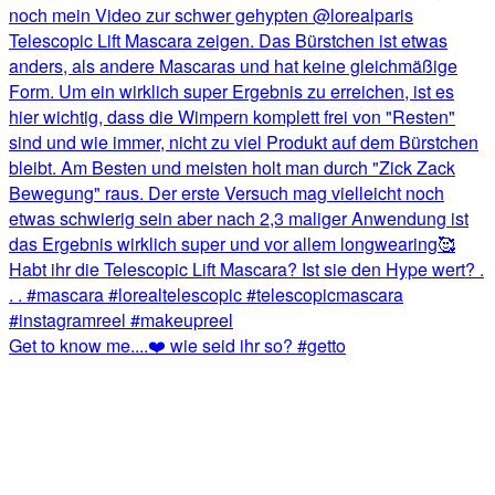
Get to know me....❤️ wie seid ihr so? #getto