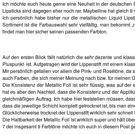
Ich möchte euch heute gerne eine Neuheit in der deutschen D
Lipsticks sind dagegen eher noch rar. Maybelline hat gleich 9 
Ich persönlich habe bisher nur die metallischen Liquid Lips
Sortiment ist die Farbauswahl sehr vielfältig, man bekommt „
findet man hier sicher seinen passenden Farbton.
Auf den ersten Blick fällt natürlich die sehr dezente und kla
Pluspunkt ist. Aufgetragen wird der Lippenstift mit einem klas
Mir persönlich gefallen vor allem die Pink- und Rosétöne, da 
auch Farben, die sich meiner Meinung nach bzw. für meinen 
Die Konsistenz der Metallic Foil ist sehr flüssig, was auf der
hat es aber den Nachteil, dass die Konsistenz und der Applika
gleichmäßigen Auftrag. Ich habe hier feststellen müssen, das
dass die jeweilige Schicht komplett getrocknet ist, bis man ein
Glücklicherweise trocknet der Lippenstift wirklich sehr schnel
Die Haltbarkeit der Metallic Foil ist wirklich super und hält ü
7 der insgesamt 9 Farbtöne möchte ich euch in diesem Post g