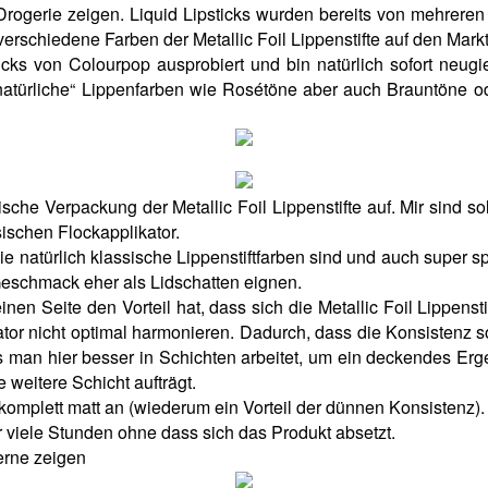
rogerie zeigen. Liquid Lipsticks wurden bereits von mehreren
verschiedene Farben der Metallic Foil Lippenstifte auf den Mark
ticks von Colourpop ausprobiert und bin natürlich sofort neug
natürliche“ Lippenfarben wie Rosétöne aber auch Brauntöne oder
ssische Verpackung der Metallic Foil Lippenstifte auf. Mir sind 
sischen Flockapplikator.
sie natürlich klassische Lippenstiftfarben sind und auch super
Geschmack eher als Lidschatten eignen.
 einen Seite den Vorteil hat, dass sich die Metallic Foil Lippen
tor nicht optimal harmonieren. Dadurch, dass die Konsistenz so 
s man hier besser in Schichten arbeitet, um ein deckendes Erg
e weitere Schicht aufträgt.
l komplett matt an (wiederum ein Vorteil der dünnen Konsistenz).
ber viele Stunden ohne dass sich das Produkt absetzt.
erne zeigen