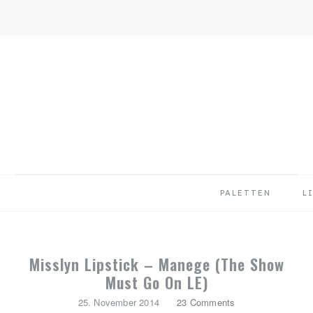
Skip
Skip
Skip
to
to
to
primary
main
primary
navigation
content
sidebar
PALETTEN
L
Misslyn Lipstick – Manege (The Show
Must Go On LE)
25. November 2014
23 Comments