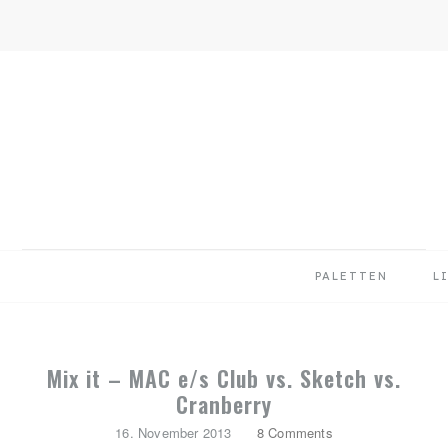
Skip
Skip
Skip
to
to
to
primary
main
primary
navigation
content
sidebar
PALETTEN
L
Mix it – MAC e/s Club vs. Sketch vs.
Cranberry
16. November 2013
8 Comments