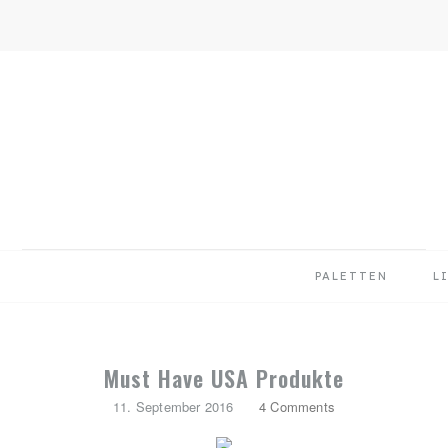
Skip
Skip
Skip
to
to
to
primary
main
primary
navigation
content
sidebar
PALETTEN
L
Must Have USA Produkte
11. September 2016
4 Comments