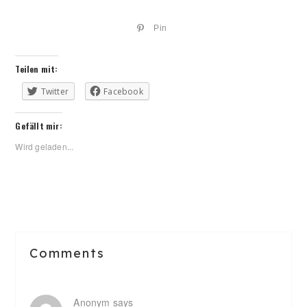
Pin
Teilen mit:
Twitter
Facebook
Gefällt mir:
Wird geladen...
Reader
Comments
Interactions
Anonym
says