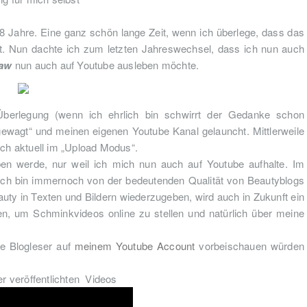
 8 Jahre. Eine ganz schön lange Zeit, wenn ich überlege, dass das
st. Nun dachte ich zum letzten Jahreswechsel, dass ich nun auch
aw
nun auch auf Youtube ausleben möchte.
berlegung (wenn ich ehrlich bin schwirrt der Gedanke schon
ewagt“ und meinen eigenen Youtube Kanal gelauncht. Mittlerweile
sich aktuell im „Upload Modus“.
ben werde, nur weil ich mich nun auch auf Youtube aufhalte. Im
d ich bin immernoch von der bedeutenden Qualität von Beautyblogs
uty in Texten und Bildern wiederzugeben, wird auch in Zukunft ein
zen, um Schminkvideos online zu stellen und natürlich über meine
ne Blogleser auf
meinem Youtube Account
vorbeischauen würden
er veröffentlichten Videos