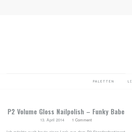
Skip
Skip
Skip
to
to
to
primary
main
primary
navigation
content
sidebar
PALETTEN
L
P2 Volume Gloss Nailpolish – Funky Babe
13. April 2014
1 Comment
Ich möchte euch heute einen Lack aus dem P2 Standardsortiment