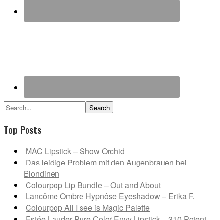
Search...
Top Posts
MAC Lipstick – Show Orchid
Das leidige Problem mit den Augenbrauen bei
Blondinen
Colourpop Lip Bundle – Out and About
Lancôme Ombre Hypnôse Eyeshadow – Erika F.
Colourpop All I see is Magic Palette
Estée Lauder Pure Color Envy Lipstick – 310 Potent