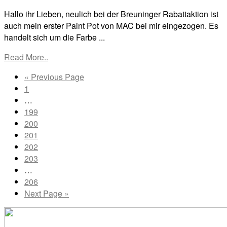
Hallo ihr Lieben, neulich bei der Breuninger Rabattaktion ist
auch mein erster Paint Pot von MAC bei mir eingezogen. Es
handelt sich um die Farbe ...
Read More..
Go
«
Previous Page
Go
to
1
to
Interim
…
page
pages
Go
199
omitted
to
Go
200
page
to
Go
201
page
to
Go
202
page
to
Go
203
page
to
Interim
…
page
pages
Go
206
omitted
to
Go
Next Page »
page
to
Primary