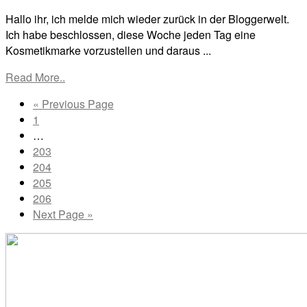
Hallo ihr, ich melde mich wieder zurück in der Bloggerwelt.
Ich habe beschlossen, diese Woche jeden Tag eine
Kosmetikmarke vorzustellen und daraus ...
Read More..
Go
«
Previous Page
Go
to
1
to
Interim
…
page
pages
Go
203
omitted
to
Go
204
page
to
Go
205
page
to
Go
206
page
to
Go
Next Page »
page
to
Primary
Sidebar