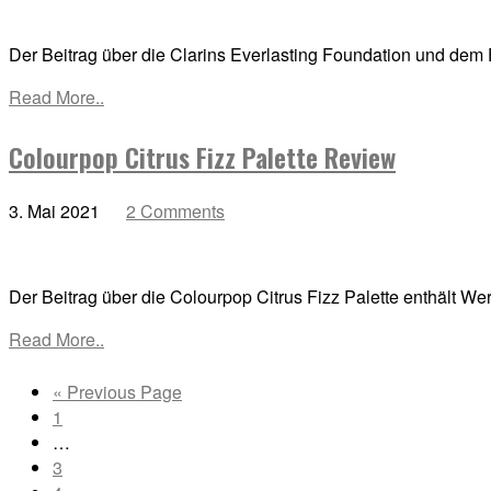
Der Beitrag über die Clarins Everlasting Foundation und dem 
Read More..
Colourpop Citrus Fizz Palette Review
3. Mai 2021
2 Comments
Der Beitrag über die Colourpop Citrus Fizz Palette enthält W
Read More..
Go
«
Previous Page
Go
to
1
to
Interim
…
page
pages
Go
3