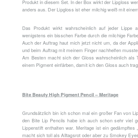
Produkt in diesem Set. In der Box wirkt der Lipgloss we
anders aus. Der Lipgloss ist eher milchig weiß mit ein
Das Produkt wirkt wahrscheinlich auf jeder Lippe a
wenigstens ein bisschen Farbe durch die milchige Farb
Auch der Auftrag haut mich jetzt nicht um, da der Appli
und beim Auftrag mit meinem Finger nachhelfen musst
Am Besten macht sich der Gloss wahrscheinlich als To
einem Pigment einfärben, damit ich den Gloss auch tra
Bite Beauty High Pigment Pencil – Meritage
Grundsätzlich bin ich schon mal ein großer Fan von Lippe
den Bite Lip Pencils habe ich auch schon sehr viel g
Lippenstift enthalten war. Meritage ist ein gedämpftes 
macht sich toll als Alltagsrot oder aber zu Smokey Eyes