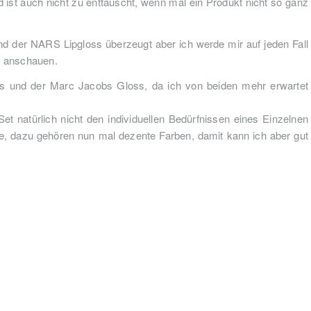
st auch nicht zu enttäuscht, wenn mal ein Produkt nicht so ganz
d der NARS Lipgloss überzeugt aber ich werde mir auf jeden Fall
ls anschauen.
ss und der Marc Jacobs Gloss, da ich von beiden mehr erwartet
et natürlich nicht den individuellen Bedürfnissen eines Einzelnen
de, dazu gehören nun mal dezente Farben, damit kann ich aber gut