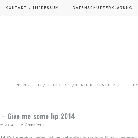
KONTAKT / IMPRESSUM
DATENSCHUTZERKLÄRUNG
LIPPENSTIFTE/LIPGLOSSE / LIQUID LIPSTICKS
E
 – Give me some lip 2014
er 2014
6 Comments
14 Set gesehen habe, ist es schneller in meinen Einkaufswagen