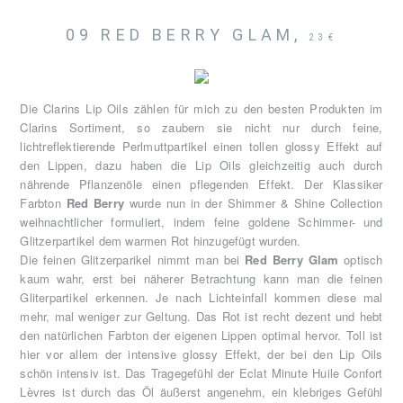
09 RED BERRY GLAM,
23€
Die Clarins Lip Oils zählen für mich zu den besten Produkten im
Clarins Sortiment, so zaubern sie nicht nur durch feine,
lichtreflektierende Perlmuttpartikel einen tollen glossy Effekt auf
den Lippen, dazu haben die Lip Oils gleichzeitig auch durch
nährende Pflanzenöle einen pflegenden Effekt. Der Klassiker
Farbton
Red Berry
wurde nun in der Shimmer & Shine Collection
weihnachtlicher formuliert, indem feine goldene Schimmer- und
Glitzerpartikel dem warmen Rot hinzugefügt wurden.
Die feinen Glitzerparikel nimmt man bei
Red Berry Glam
optisch
kaum wahr, erst bei näherer Betrachtung kann man die feinen
Gliterpartikel erkennen. Je nach Lichteinfall kommen diese mal
mehr, mal weniger zur Geltung. Das Rot ist recht dezent und hebt
den natürlichen Farbton der eigenen Lippen optimal hervor. Toll ist
hier vor allem der intensive glossy Effekt, der bei den Lip Oils
schön intensiv ist. Das Tragegefühl der Eclat Minute Huile Confort
Lèvres ist durch das Öl äußerst angenehm, ein klebriges Gefühl