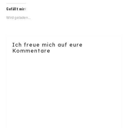
Gefällt mir:
Wird geladen...
Reader
Ich freue mich auf eure
Interactions
Kommentare