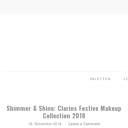
Skip
Skip
Skip
to
to
to
primary
main
primary
navigation
content
sidebar
PALETTEN
L
Shimmer & Shine: Clarins Festive Makeup
Collection 2018
18. November 2018
Leave a Comment