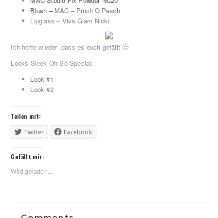
MAC Studio Fix Powder NC20
Blush –
MAC – Pinch O’Peach
Lipglass –
Viva Glam Nicki
Ich hoffe wieder ,dass es euch gefällt 🙂
Looks Sleek Oh So Special:
Look #1
Look #2
Teilen mit:
Twitter
Facebook
Gefällt mir:
Wird geladen...
Reader
Comments