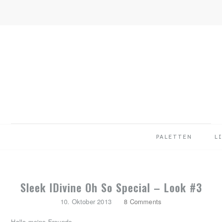
Skip
Skip
Skip
to
to
to
primary
main
primary
navigation
content
sidebar
PALETTEN
L
Sleek IDivine Oh So Special – Look #3
10. Oktober 2013
8 Comments
Hallo meine Freunde,