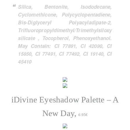
Silica, Bentonite, Isododecane,
Cyclomethicone, Polycyclopentadiene,
Bis-Diglyceryl Polyacyladipate-2,
Trifluoropropyldimethyl/Trimethylsiloxy
silicate , Tocopherol, Phenoxyethanol.
May Contain: CI 77891, CI 42090, CI
15850, CI 77491, CI 77492, CI 19140, CI
45410
iDivine Eyeshadow Palette – A
New Day,
6
.95€