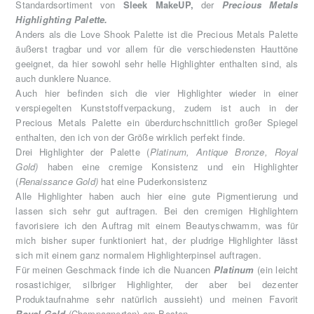
Standardsortiment von
Sleek MakeUP,
der
Precious Metals
Highlighting Palette.
Anders als die Love Shook Palette ist die Precious Metals Palette
äußerst tragbar und vor allem für die verschiedensten Hauttöne
geeignet, da hier sowohl sehr helle Highlighter enthalten sind, als
auch dunklere Nuance.
Auch hier befinden sich die vier Highlighter wieder in einer
verspiegelten Kunststoffverpackung, zudem ist auch in der
Precious Metals Palette ein überdurchschnittlich großer Spiegel
enthalten, den ich von der Größe wirklich perfekt finde.
Drei Highlighter der Palette (
Platinum, Antique Bronze, Royal
Gold)
haben eine cremige Konsistenz und ein Highlighter
(
Renaissance Gold)
hat eine Puderkonsistenz
Alle Highlighter haben auch hier eine gute Pigmentierung und
lassen sich sehr gut auftragen. Bei den cremigen Highlightern
favorisiere ich den Auftrag mit einem Beautyschwamm, was für
mich bisher super funktioniert hat, der pludrige Highlighter lässt
sich mit einem ganz normalem Highlighterpinsel auftragen.
Für meinen Geschmack finde ich die Nuancen
Platinum
(ein leicht
rosastichiger, silbriger Highlighter, der aber bei dezenter
Produktaufnahme sehr natürlich aussieht) und meinen Favorit
Royal Gold
(Champagnerton) am Besten.