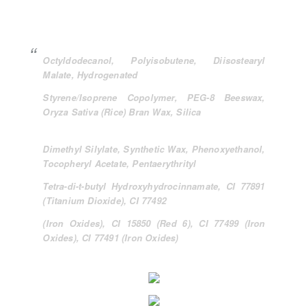
Octyldodecanol, Polyisobutene, Diisostearyl
Malate, Hydrogenated
Styrene/Isoprene Copolymer, PEG-8 Beeswax,
Oryza Sativa (Rice) Bran Wax, Silica
Dimethyl Silylate, Synthetic Wax, Phenoxyethanol,
Tocopheryl Acetate, Pentaerythrityl
Tetra-di-t-butyl Hydroxyhydrocinnamate, CI 77891
(Titanium Dioxide), CI 77492
(Iron Oxides), CI 15850 (Red 6), CI 77499 (Iron
Oxides), CI 77491 (Iron Oxides)