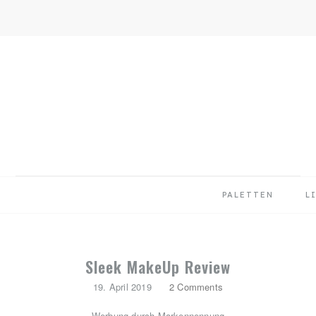
Skip
Skip
Skip
to
to
to
primary
main
primary
navigation
content
sidebar
PALETTEN
L
Sleek MakeUp Review
19. April 2019
2 Comments
Werbung durch Markennennung