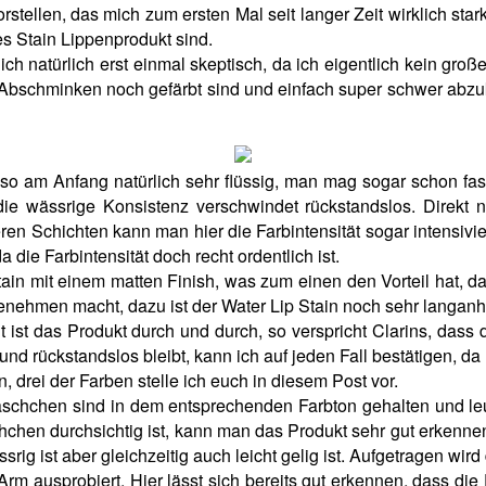
tellen, das mich zum ersten Mal seit langer Zeit wirklich star
s Stain Lippenprodukt sind.
ch natürlich erst einmal skeptisch, da ich eigentlich kein groß
m Abschminken noch gefärbt sind und einfach super schwer abzuk
so am Anfang natürlich sehr flüssig, man mag sogar schon fast
die wässrige Konsistenz verschwindet rückstandslos. Direkt n
en Schichten kann man hier die Farbintensität sogar intensivi
 die Farbintensität doch recht ordentlich ist.
ain mit einem matten Finish, was zum einen den Vorteil hat, d
genehmen macht, dazu ist der Water Lip Stain noch sehr langan
ist das Produkt durch und durch, so verspricht Clarins, dass 
t und rückstandslos bleibt, kann ich auf jeden Fall bestätigen, 
, drei der Farben stelle ich euch in diesem Post vor.
schchen sind in dem entsprechenden Farbton gehalten und leuch
hen durchsichtig ist, kann man das Produkt sehr gut erkennen
g ist aber gleichzeitig auch leicht gelig ist. Aufgetragen wird 
 ausprobiert. Hier lässt sich bereits gut erkennen, dass die F