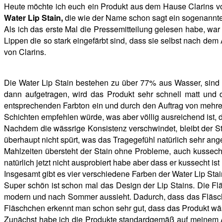
Heute möchte ich euch ein Produkt aus dem Hause Clarins vors
Water Lip Stain,
die wie der Name schon sagt ein sogenannte
Als ich das erste Mal die Pressemitteilung gelesen habe, war i
Lippen die so stark eingefärbt sind, dass sie selbst nach de
von Clarins.
Die Water Lip Stain bestehen zu über 77% aus Wasser, sind 
dann aufgetragen, wird das Produkt sehr schnell matt und 
entsprechenden Farbton ein und durch den Auftrag von mehrer
Schichten empfehlen würde, was aber völlig ausreichend ist, da
Nachdem die wässrige Konsistenz verschwindet, bleibt der St
überhaupt nicht spürt, was das Tragegefühl natürlich sehr an
Mahlzeiten übersteht der Stain ohne Probleme, auch kussecht 
natürlich jetzt nicht ausprobiert habe aber dass er kussecht is
Insgesamt gibt es vier verschiedene Farben der Water Lip Stain
Super schön ist schon mal das Design der Lip Stains. Die Flä
modern und nach Sommer aussieht. Dadurch, dass das Fläschc
Fläschchen erkennt man schon sehr gut, dass das Produkt wässri
Zunächst habe ich die Produkte standardgemäß auf meinem Arm