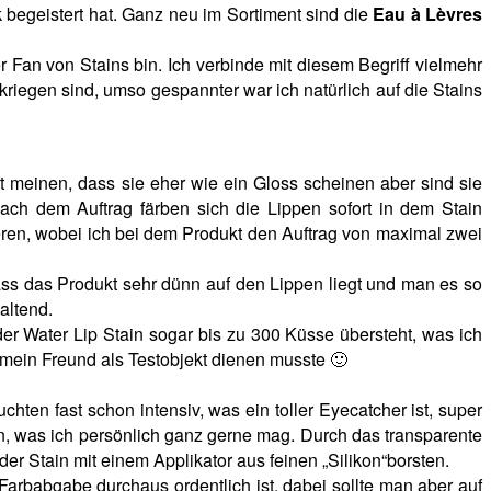
k begeistert hat. Ganz neu im Sortiment sind die
Eau à Lèvres
er Fan von Stains bin. Ich verbinde mit diesem Begriff vielmehr
riegen sind, umso gespannter war ich natürlich auf die Stains
 meinen, dass sie eher wie ein Gloss scheinen aber sind sie
ach dem Auftrag färben sich die Lippen sofort in dem Stain
eren, wobei ich bei dem Produkt den Auftrag von maximal zwei
ass das Produkt sehr dünn auf den Lippen liegt und man es so
haltend.
der Water Lip Stain sogar bis zu 300 Küsse übersteht, was ich
da mein Freund als Testobjekt dienen musste 🙂
ten fast schon intensiv, was ein toller Eyecatcher ist, super
, was ich persönlich ganz gerne mag. Durch das transparente
der Stain mit einem Applikator aus feinen „Silikon“borsten.
arbabgabe durchaus ordentlich ist, dabei sollte man aber auf