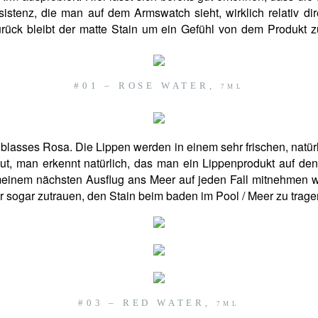
sistenz, die man auf dem Armswatch sieht, wirklich relativ dir
 zurück bleibt der matte Stain um ein Gefühl von dem Produkt 
#01 – ROSE WATER,
7ML
 blasses Rosa. Die Lippen werden in einem sehr frischen, natü
 gut, man erkennt natürlich, das man ein Lippenprodukt auf den
i meinem nächsten Ausflug ans Meer auf jeden Fall mitnehmen 
r sogar zutrauen, den Stain beim baden im Pool / Meer zu trage
#03 – RED WATER,
7ML