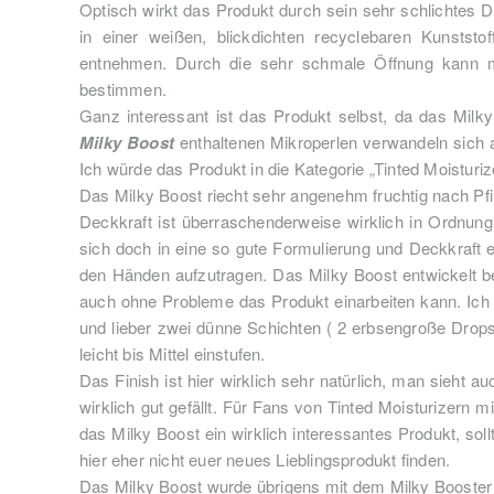
Optisch wirkt das Produkt durch sein sehr schlichtes
in einer weißen, blickdichten recyclebaren Kunstst
entnehmen. Durch die sehr schmale Öffnung kann m
bestimmen.
Ganz interessant ist das Produkt selbst, da das Milk
Milky Boost
enthaltenen Mikroperlen verwandeln sich a
Ich würde das Produkt in die Kategorie „Tinted Moisturi
Das Milky Boost riecht sehr angenehm fruchtig nach Pfir
Deckkraft ist überraschenderweise wirklich in Ordnung
sich doch in eine so gute Formulierung und Deckkraft 
den Händen aufzutragen. Das Milky Boost entwickelt be
auch ohne Probleme das Produkt einarbeiten kann. I
und lieber zwei dünne Schichten ( 2 erbsengroße Drops 
leicht bis Mittel einstufen.
Das Finish ist hier wirklich sehr natürlich, man sieht 
wirklich gut gefällt. Für Fans von Tinted Moisturizern m
das Milky Boost ein wirklich interessantes Produkt, sol
hier eher nicht euer neues Lieblingsprodukt finden.
Das Milky Boost wurde übrigens mit dem Milky Booster 