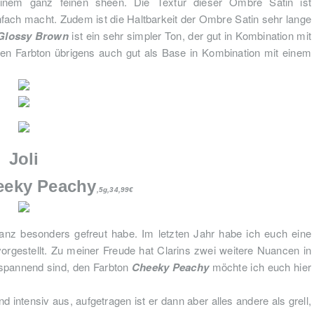
inem ganz feinen sheen. Die Textur dieser Ombre Satin ist
nfach macht. Zudem ist die Haltbarkeit der Ombre Satin sehr lange
Glossy Brown
ist ein sehr simpler Ton, der gut in Kombination mit
den Farbton übrigens auch gut als Base in Kombination mit einem
Joli
eeky Peachy
,5g,34,99€
anz besonders gefreut habe. Im letzten Jahr habe ich euch eine
vorgestellt. Zu meiner Freude hat Clarins zwei weitere Nuancen in
r spannend sind, den Farbton
Cheeky Peachy
möchte ich euch hier
d intensiv aus, aufgetragen ist er dann aber alles andere als grell,