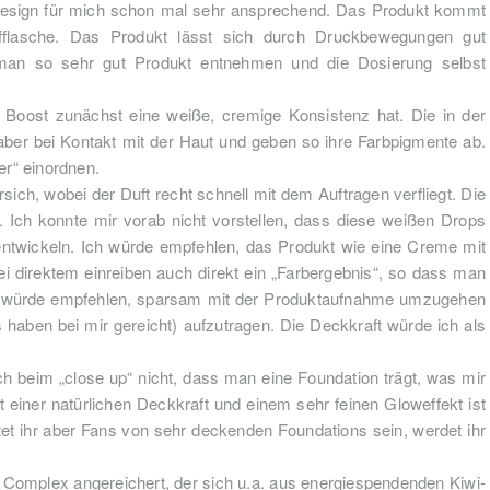
 Design für mich schon mal sehr ansprechend. Das Produkt kommt
offflasche. Das Produkt lässt sich durch Druckbewegungen gut
an so sehr gut Produkt entnehmen und die Dosierung selbst
y Boost zunächst eine weiße, cremige Konsistenz hat. Die in der
ber bei Kontakt mit der Haut und geben so ihre Farbpigmente ab.
zer“ einordnen.
sich, wobei der Duft recht schnell mit dem Auftragen verfliegt. Die
. Ich konnte mir vorab nicht vorstellen, dass diese weißen Drops
entwickeln. Ich würde empfehlen, das Produkt wie eine Creme mit
i direktem einreiben auch direkt ein „Farbergebnis“, so dass man
ch würde empfehlen, sparsam mit der Produktaufnahme umzugehen
haben bei mir gereicht) aufzutragen. Die Deckkraft würde ich als
auch beim „close up“ nicht, dass man eine Foundation trägt, was mir
it einer natürlichen Deckkraft und einem sehr feinen Gloweffekt ist
ltet ihr aber Fans von sehr deckenden Foundations sein, werdet ihr
Complex angereichert, der sich u.a. aus energiespendenden Kiwi-