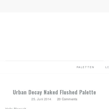
Skip
Skip
Skip
to
to
to
primary
main
primary
navigation
content
sidebar
PALETTEN
L
Urban Decay Naked Flushed Palette
25. Juni 2014
20 Comments
Hallo Blogwelt,